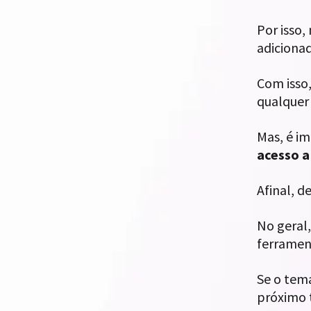
Por isso,
adiciona
Com isso
qualquer 
Mas, é im
acesso a
Afinal, 
No geral
ferramen
Se o tema
próximo 