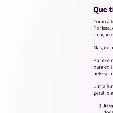
Que t
Como adi
Por isso
solução e
Mas, de m
Por exem
para edit
nele se 
Outra fu
geral, el
Atr
dos 