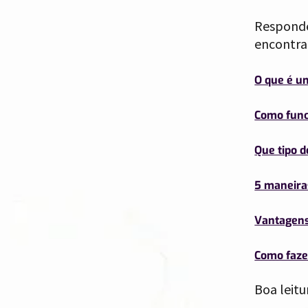
Respondem
encontra
O que é u
Como func
Que tipo 
5 maneiras
Vantagens 
Como faze
Boa leitu