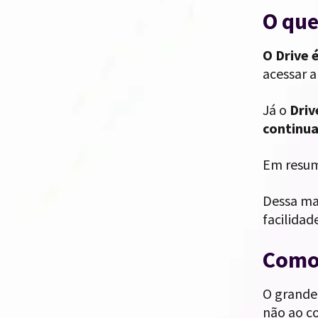
O que
O Drive 
acessar a
Já o
Driv
continu
Em resu
Dessa ma
facilida
Como 
O grande 
não ao co