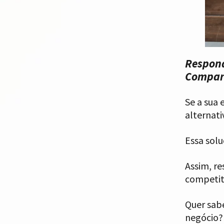
Respond
Compart
Se a sua 
alternat
Essa solu
Assim, r
competit
Quer sabe
negócio?