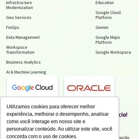
Infrastructure
Education
Modernization
Google Cloud
Geo Services
Platform
FinOps
Gemini
Data Management
Google Maps
Platform
Workspace
Transformation
Google Workspace
Business Analytics
AI & Machine Learning
Receba insights gratuitos e gere mais
Utilizamos cookies para oferecer melhor
produtividade e economia para o seu negócio!
experiência, melhorar o desempenho, analisar
Inscreva-se para receber nossos conteúdos exclusivos.
como você interage em nosso site e
personalizar conteúdo. Ao utilizar este site, você
concorda com o uso de cookies.
Termos de uso e Politicas de Privacidade
Politicas Anticorrupção