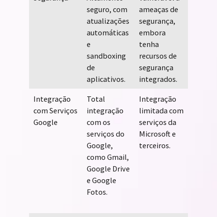
seguro, com
ameaças de
seguro
atualizações
segurança,
atuali
automáticas
embora
regular
e
tenha
recurs
sandboxing
recursos de
Gateke
de
segurança
FileVau
aplicativos.
integrados.
Integração
Total
Integração
Não po
com Serviços
integração
limitada com
integr
Google
com os
serviços da
nativa
serviços do
Microsoft e
serviço
Google,
terceiros.
Google
como Gmail,
compat
Google Drive
com
e Google
aplicat
Fotos.
serviço
terceir