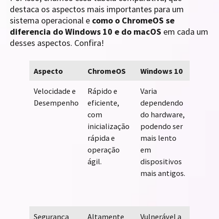
destaca os aspectos mais importantes para um
sistema operacional e
como o ChromeOS se
diferencia do Windows 10 e do macOS
em cada um
desses aspectos. Confira!
Aspecto
ChromeOS
Windows 10
macO
Velocidade e
Rápido e
Varia
Geralm
Desempenho
eficiente,
dependendo
rápido
com
do hardware,
especi
inicialização
podendo ser
em har
rápida e
mais lento
recent
operação
em
pode s
ágil.
dispositivos
afetad
mais antigos.
atualiz
softwa
terceir
Segurança
Altamente
Vulnerável a
Consid