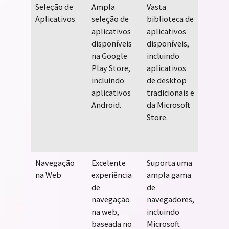
Seleção de
Ampla
Vasta
Seleçã
Aplicativos
seleção de
biblioteca de
limita
aplicativos
aplicativos
aplicat
disponíveis
disponíveis,
disponí
na Google
incluindo
Mac A
Play Store,
aplicativos
Store,
incluindo
de desktop
seja
aplicativos
tradicionais e
compat
Android.
da Microsoft
com u
Store.
varied
aplicat
terceir
Navegação
Excelente
Suporta uma
Excele
na Web
experiência
ampla gama
experiê
de
de
navega
navegação
navegadores,
web, c
na web,
incluindo
navega
baseada no
Microsoft
Safari