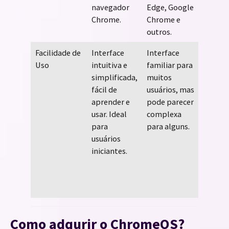
navegador
Edge, Google
integr
Chrome.
Chrome e
outros.
Facilidade de
Interface
Interface
Interfa
Uso
intuitiva e
familiar para
intuiti
simplificada,
muitos
elegan
fácil de
usuários, mas
recurs
aprender e
pode parecer
projet
usar. Ideal
complexa
para fa
para
para alguns.
produt
usuários
Ideal p
iniciantes.
usuário
valori
design 
usabili
Como adqurir o ChromeOS?