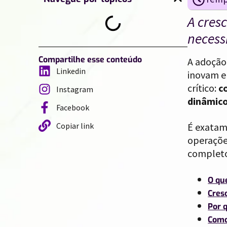
A cres
necess
Compartilhe esse conteúdo
A adoção
Linkedin
inovam e 
crítico:
c
Instagram
dinâmico
Facebook
Copiar link
É exatam
operações
completo
O qu
Cres
Por 
Como