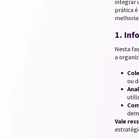
integrar
prática 
melhoria
1. Inf
Nesta fas
a organi
Cole
ou 
Ana
util
Com
demo
Vale ress
estratégi