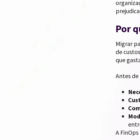
organiza
prejudica
Por q
Migrar p
de custo
que gast
Antes de 
Nec
Cust
Com
Mode
entr
A FinOps 