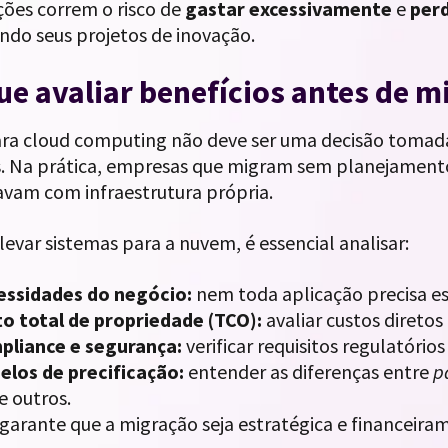
ções correm o risco de
gastar excessivamente
e
perd
ndo seus projetos de inovação.
ue avaliar benefícios antes de 
ara cloud computing não deve ser uma decisão tomad
s. Na prática, empresas que migram sem planejame
avam com infraestrutura própria.
levar sistemas para a nuvem, é essencial analisar:
essidades do negócio:
nem toda aplicação precisa e
o total de propriedade (TCO):
avaliar custos diretos 
pliance e segurança:
verificar requisitos regulatório
los de precificação:
entender as diferenças entre
p
e outros.
garante que a migração seja estratégica e financeira