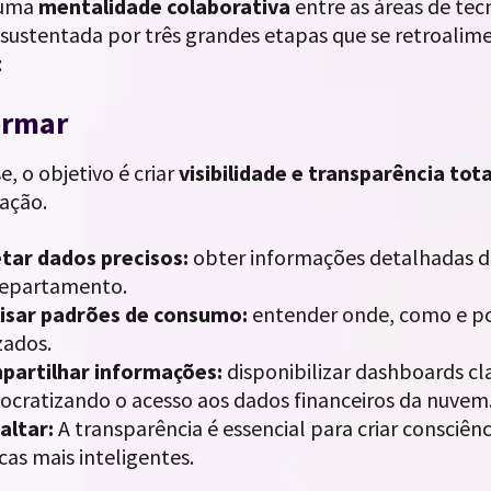
 uma
mentalidade colaborativa
entre as áreas de tec
é sustentada por três grandes etapas que se retroali
:
ormar
e, o objetivo é criar
visibilidade e transparência tota
zação.
tar dados precisos:
obter informações detalhadas de 
departamento.
lisar padrões de consumo:
entender onde, como e po
izados.
partilhar informações:
disponibilizar dashboards cla
cratizando o acesso aos dados financeiros da nuvem
altar:
A transparência é essencial para criar consciên
cas mais inteligentes.