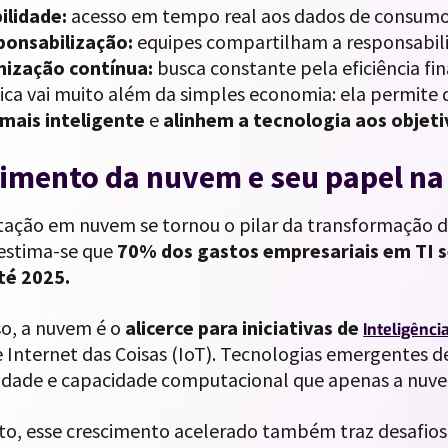
bilidade:
acesso em tempo real aos dados de consumo 
ponsabilização:
equipes compartilham a responsabili
mização contínua:
busca constante pela eficiência fin
tica vai muito além da simples economia: ela permite
mais inteligente
e
alinhem a tecnologia aos objeti
imento da nuvem e seu papel na
ação em nuvem se tornou o pilar da transformação di
 estima-se que
70% dos gastos empresariais em TI se
té 2025.
so, a nuvem é o
alicerce para iniciativas de
Inteligência
 Internet das Coisas (IoT). Tecnologias emergentes d
lidade e capacidade computacional que apenas a nuve
to, esse crescimento acelerado também traz desafios