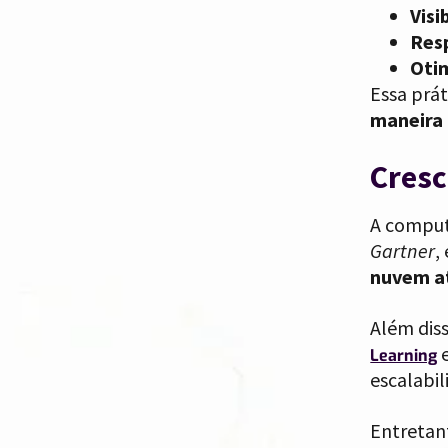
Visi
Res
Oti
Essa prá
maneira 
Cresc
A comput
Gartner
,
nuvem a
Além dis
e
Learning
escalabi
Entretan