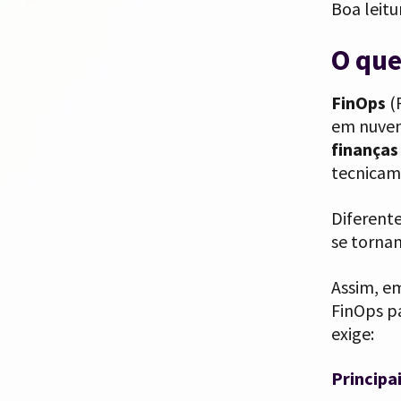
Boa leitu
O que
FinOps
(
em nuvem
finanças
tecnicam
Diferente
se tornam
Assim, em
FinOps p
exige:
Principai