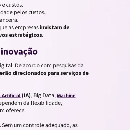
e custos.
dade pelos custos.
anceira.
 que as empresas
invistam de
vos estratégicos
.
 inovação
gital. De acordo com pesquisas da
rão direcionados para serviços de
(IA)
, Big Data,
 Artificial
Machine
ependem da flexibilidade,
m oferece.
. Sem um controle adequado, as