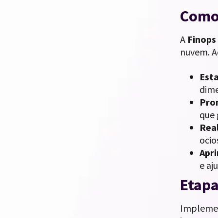
Como 
A
Finops
nuvem. A
Esta
dime
Pro
que 
Real
ocio
Apri
e aj
Etapa
Implemen