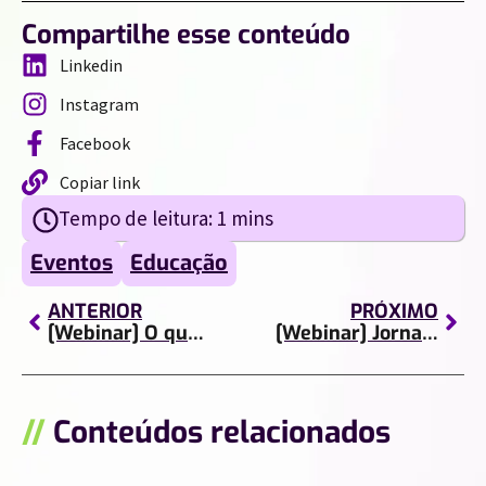
Compartilhe esse conteúdo
Linkedin
Instagram
Facebook
Copiar link
Eventos
Educação
ANTERIOR
PRÓXIMO
[Webinar] O que é o Cloud AMA (Cloud Zero)
[Webinar] Jornada Data Driven
//
Conteúdos relacionados