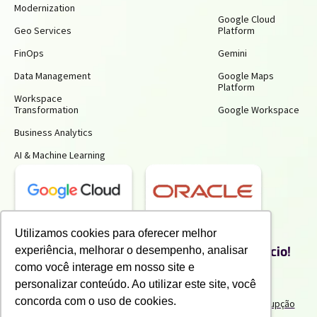
Modernization
Google Cloud
Geo Services
Platform
FinOps
Gemini
Data Management
Google Maps
Platform
Workspace
Transformation
Google Workspace
Business Analytics
AI & Machine Learning
Utilizamos cookies para oferecer melhor
Receba insights gratuitos e gere mais
produtividade e economia para o seu negócio!
experiência, melhorar o desempenho, analisar
Inscreva-se para receber nossos conteúdos exclusivos.
como você interage em nosso site e
personalizar conteúdo. Ao utilizar este site, você
concorda com o uso de cookies.
Termos de uso e Politicas de Privacidade
Politicas Anticorrupção