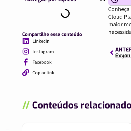
Conheça 
Cloud Pl
maior mo
necessida
Compartilhe esse conteúdo
Linkedin
ANTE
Instagram
Facebook
Copiar link
//
Conteúdos relacionad