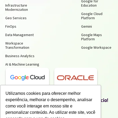
Google for
Infrastructure
Education
Modernization
Google Cloud
Geo Services
Platform
FinOps
Gemini
Data Management
Google Maps
Platform
Workspace
Transformation
Google Workspace
Business Analytics
AI & Machine Learning
Utilizamos cookies para oferecer melhor
Receba insights gratuitos e gere mais
produtividade e economia para o seu negócio!
experiência, melhorar o desempenho, analisar
Inscreva-se para receber nossos conteúdos exclusivos.
como você interage em nosso site e
personalizar conteúdo. Ao utilizar este site, você